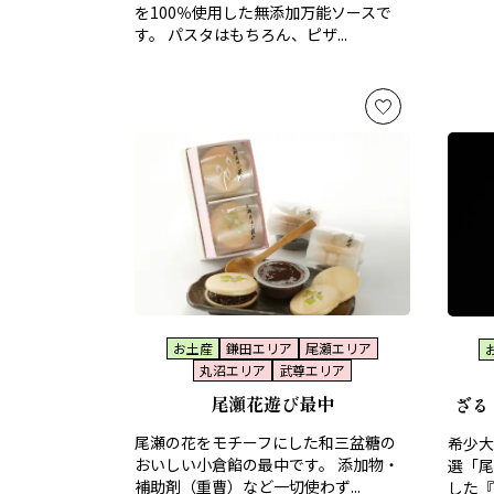
を100％使用した無添加万能ソースで
す。 パスタはもちろん、ピザ...
お土産
鎌田エリア
尾瀬エリア
丸沼エリア
武尊エリア
尾瀬花遊び最中
ざるど
尾瀬の花をモチーフにした和三盆糖の
希少大
おいしい小倉餡の最中です。 添加物・
選「尾
補助剤（重曹）など一切使わず...
した『