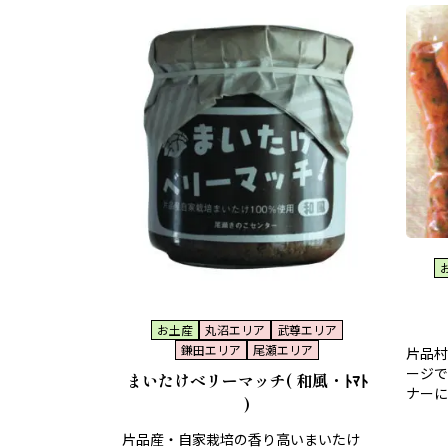
お土産
丸沼エリア
武尊エリア
鎌田エリア
尾瀬エリア
片品村
ージで
まいたけベリーマッチ( 和風・ﾄﾏﾄ
ナーに
)
片品産・自家栽培の香り高いまいたけ