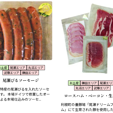
お土産
尾瀬エリア
丸沼エリア
武尊エリア
鎌田エリア
尾瀬びるソーセージ
お土産
鎌田エリア
尾瀬エリ
丸沼エリア
武尊エリア
特産の尾瀬びるを入れたソーセ
す。 本場ドイツで修業したオー
ロースハム・ベーコン・生
よる本場仕込みのソーセ...
利根町の養豚場「尾瀬ドリーム
ム」にて生育された豚を使用し