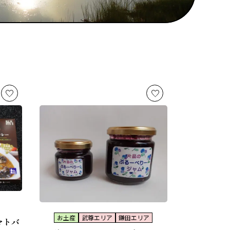
お土産
武尊エリア
鎌田エリア
マトバ