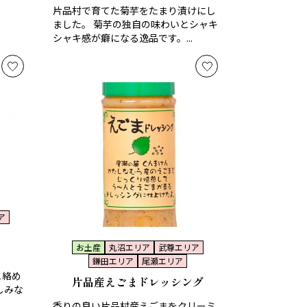
片品村で育てた菊芋をたまり漬けにし
ました。 菊芋の独自の味わいとシャキ
シャキ感が癖になる逸品です。...
ア
お土産
丸沼エリア
武尊エリア
鎌田エリア
尾瀬エリア
と絡め
片品産えごまドレッシング
しみな
香りの良い片品村産えごまをクリーミ