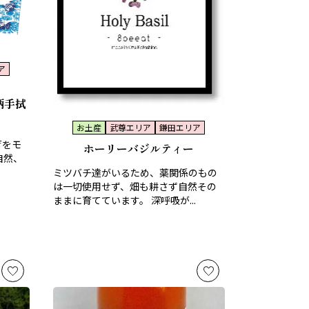
ア
柄手拭
お土産
武尊エリア
鎌田エリア
荷をモ
ホーリーバジルティー
自然、
ミツバチ達がいるため、薬関係のもの
は一切使用せず、畑も耕さず自然その
ままに育てています。 深呼吸が...