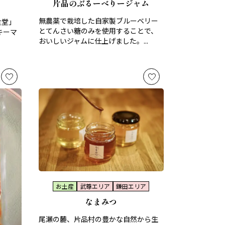
片品のぶるーべりージャム
無農薬で栽培した自家製ブルーベリー
食堂」
とてんさい糖のみを使用することで、
キーマ
おいしいジャムに仕上げました。...
お土産
武尊エリア
鎌田エリア
なまみつ
尾瀬の麓、片品村の豊かな自然から生