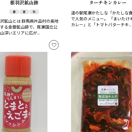
根羽沢鉱山跡
ターチキンカレー
春
夏
秋
道の駅尾瀬かたしな「かたしな
で人気のメニュー。 「まいたけ
沢鉱山とは 群馬県片品村の奥地
カレー」と「トマトバターチキ...
する金銀鉱山跡で、尾瀬国立公
山深いエリアに広が...