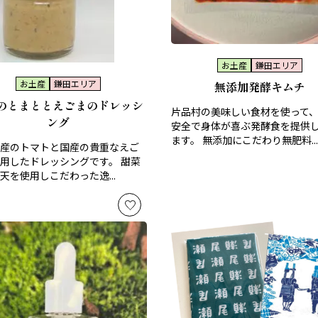
お土産
鎌田エリア
お土産
鎌田エリア
無添加発酵キムチ
のとまととえごまのドレッシ
片品村の美味しい食材を使って
ング
安全で身体が喜ぶ発酵食を提供
ます。 無添加にこだわり無肥料...
産のトマトと国産の貴重なえご
用したドレッシングです。 甜菜
天を使用しこだわった逸...