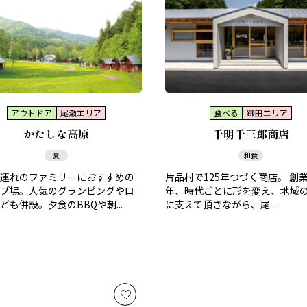
アウトドア
尾瀬エリア
食べる
鎌田エリア
かたしな高原
千明千三郎商店
夏
和食
連れのファミリーにおすすめの
片品村で125年つづく商店。 創業1
プ場。人気のグランピングやロ
年、時代ごとに形を変え、地域
ども併設。夕食のBBQや朝...
に支えて頂きながら、尾...