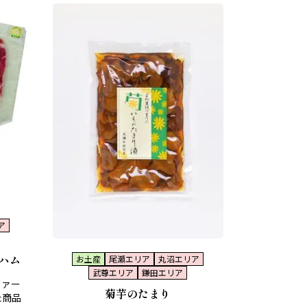
ア
ハム
お土産
尾瀬エリア
丸沼エリア
武尊エリア
鎌田エリア
ファー
菊芋のたまり
た商品