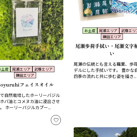
お土産
尾瀬エリア
武尊エリ
鎌田エリア
尾瀬歩荷手拭い・尾瀬文字
い
尾瀬の伝統とも言える職業、歩
お土産
尾瀬エリア
武尊エリア
デルにした手拭いです。 豊かな
鎌田エリア
四季の流れと共に歩む姿を描き...
Hoyuruhiフェイスオイル
で自然栽培したホーリーバジル
ホバ油とコメヌカ油に浸出させ
。 ホーリーバジルカプー...