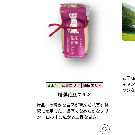
お子様
キャン
お土産
武尊エリア
鎌田エリア
ッジな
尾瀬花豆プリン
片品村の豊かな自然が育んだ花豆を贅
沢に使用した、濃厚でなめらかなプリ
ン。 口の中に広がる上品な甘さ...