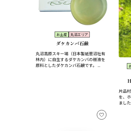
お土産
丸沼エリア
ダケカンバ石鹸
丸沼高原スキー場（日本製紙菅沼社有
林内）に自生するダケカンバの樹液を
原料としたダケカンバ石鹸です。 ...
片品村
を、ホ
ました