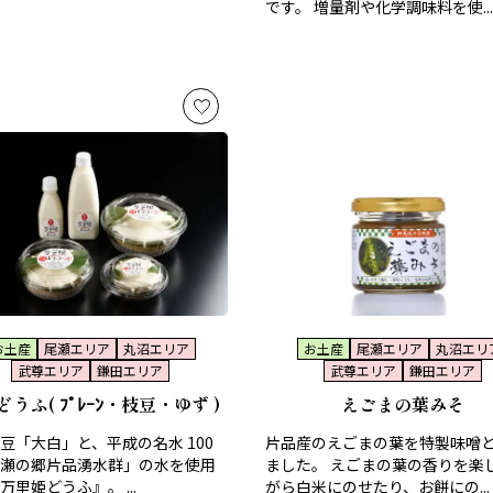
です。 増量剤や化学調味料を使...
お土産
尾瀬エリア
丸沼エリア
お土産
尾瀬エリア
丸沼エリ
武尊エリア
鎌田エリア
武尊エリア
鎌田エリア
うふ( ﾌﾟﾚｰﾝ・枝豆・ゆず )
えごまの葉みそ
豆「大白」と、平成の名水 100
片品産のえごまの葉を特製味噌
瀬の郷片品湧水群」の水を使用
ました。 えごまの葉の香りを楽
万里姫どうふ』。 ...
がら白米にのせたり、お餅にの...