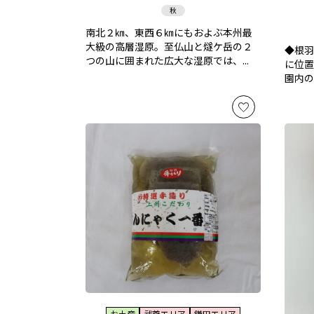
秋
南北２㎞、東西６㎞にもおよぶ本州最
大級の高層湿原。至仏山と燧ケ岳の２
◆根羽
つの山に囲まれた広大な湿原では、...
に位置
園内の
お土産
武尊エリア
鎌田エリア