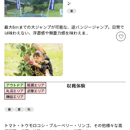
ン
夏
最大6ｍまでの大ジャンプが可能な、逆バンジージャンプ。日常で
は味わえない、浮遊感や無重力感を味わえま...
収穫体験
アウトドア
尾瀬エリア
丸沼エリア
武尊エリア
鎌田エリア
春
夏
秋
トマト・トウモロコシ・ブルーベリー・リンゴ、その他様々な高