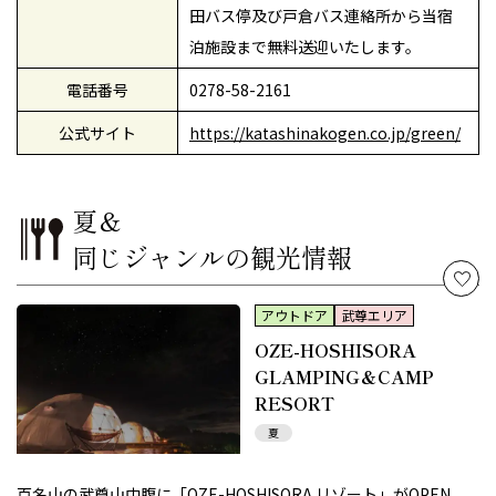
田バス停及び戸倉バス連絡所から当宿
泊施設まで無料送迎いたします。
電話番号
0278-58-2161
公式サイト
https://katashinakogen.co.jp/green/
夏＆
同じジャンルの観光情報
アウトドア
武尊エリア
OZE-HOSHISORA
GLAMPING＆CAMP
RESORT
夏
百名山の武尊山中腹に「OZE-HOSHISORA リゾート」がOPEN。