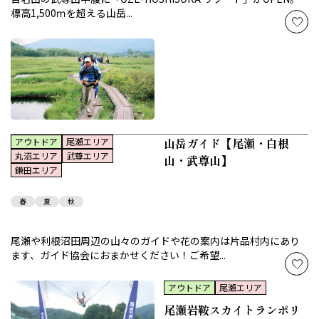
標高1,500ｍを超える山岳...
山岳ガイド【尾瀬・白根
アウトドア
尾瀬エリア
丸沼エリア
武尊エリア
山・武尊山】
鎌田エリア
春
夏
秋
尾瀬や利根沼田周辺の山々のガイドや花の案内は片品村内にあり
ます、ガイド協会におまかせください！ご希望...
アウトドア
尾瀬エリア
尾瀬岩鞍スカイトランポリ