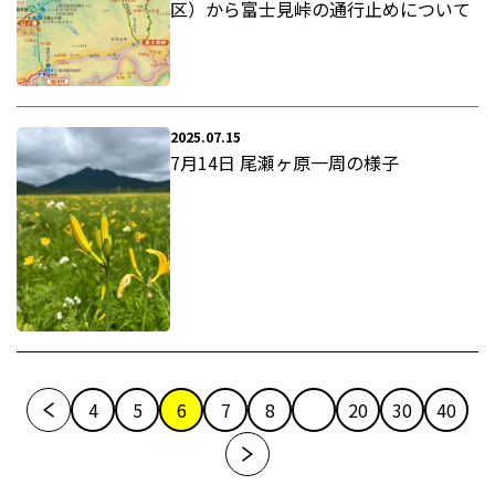
区）から富士見峠の通行止めについて
2025.07.15
7月14日 尾瀬ヶ原一周の様子
4
5
6
7
8
20
30
40