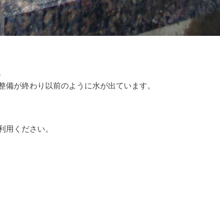
、
整備が終わり以前のように水が出ています。
利用ください。