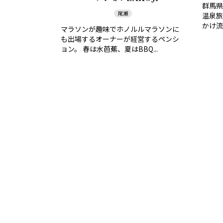
群馬県
尾瀬
温泉旅
かけ流
マラソンが趣味でホノルルマラソンに
も出場するオーナーが経営するペンシ
ョン。 春は水芭蕉、夏はBBQ...