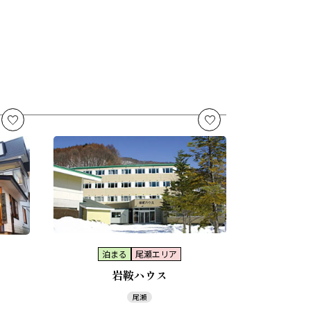
泊まる
尾瀬エリア
岩鞍ハウス
尾瀬