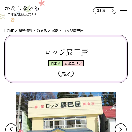
片品村観光協会公式サイト
HOME
観光情報
泊まる
尾瀬
ロッジ辰巳屋
ロッジ辰巳屋
泊まる
尾瀬エリア
尾瀬