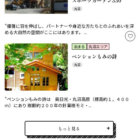
スポーツガーデン330
丸沼
"優雅に羽を伸ばし、パートナーや身近な方たちとのふれあいを深
める大自然の空間がここにはあります。 ...
泊まる
丸沼エリア
ペンションもみの詩
丸沼
"ペンションもみの詩は 奥日光・丸沼高原（標高約１，４００
ｍ）にあり 樹齢約２００年の針葉樹モミ・...
もっと見る