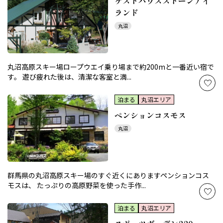
ゲストハウスストーンアイ
ランド
丸沼
丸沼高原スキー場ロープウエイ乗り場まで約200mと一番近い宿で
す。 遊び疲れた後は、清潔な客室と満...
泊まる
丸沼エリア
ペンションコスモス
丸沼
群馬県の丸沼高原スキー場のすぐ近くにありますペンションコス
モスは、 たっぷりの高原野菜を使った手作...
泊まる
丸沼エリア