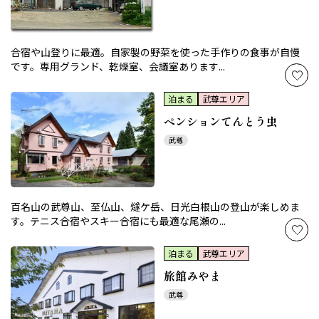
合宿や山登りに最適。自家製の野菜を使った手作りの食事が自慢
です。専用グランド、乾燥室、会議室あります...
泊まる
武尊エリア
ペンションてんとう虫
武尊
百名山の武尊山、至仏山、燧ケ岳、日光白根山の登山が楽しめま
す。テニス合宿やスキー合宿にも最適な尾瀬の...
泊まる
武尊エリア
旅館みやま
武尊