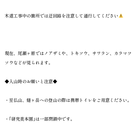
木道工事中の箇所では迂回路を注意して通行してください
現在、尾瀬ヶ原ではノアザミや、トキソウ、サワラン、カラマツ
ソウなどが見られます。
◆入山時のお願いと注意◆
・至仏山、燧ヶ岳への登山の際は携帯トイレをご用意ください。
・｢研究美本園｣は一部閉鎖中です。