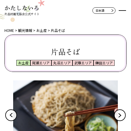
片品村観光協会公式サイト
HOME
観光情報
お土産
片品そば
片品そば
お土産
尾瀬エリア
丸沼エリア
武尊エリア
鎌田エリア