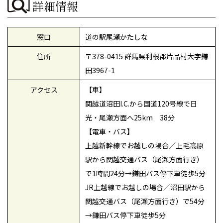
詳細情報
窓口
道の駅尾瀬かたしな
住所
〒378-0415 群馬県利根郡片品村大字鎌
田3967-1
アクセス
【車】
関越道沼田I.C.から国道120号線で日
光・尾瀬方面へ25km 38分
【電車・バス】
上越新幹線でお越しの場合／上毛高原
駅から関越交通バス（尾瀬方面行き）
で1時間24分→鎌田バス停下車徒歩5分
JR上越線でお越しの場合／沼田駅から
関越交通バス（尾瀬方面行き）で54分
→鎌田バス停下車徒歩5分