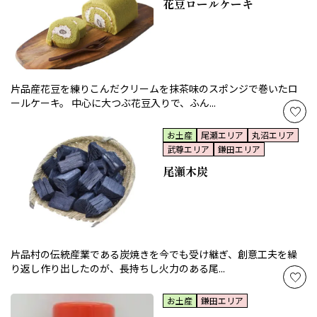
花豆ロールケーキ
片品産花豆を練りこんだクリームを抹茶味のスポンジで巻いたロ
ールケーキ。 中心に大つぶ花豆入りで、ふん...
お土産
尾瀬エリア
丸沼エリア
武尊エリア
鎌田エリア
尾瀬木炭
片品村の伝統産業である炭焼きを今でも受け継ぎ、創意工夫を繰
り返し作り出したのが、長持ちし火力のある尾...
お土産
鎌田エリア