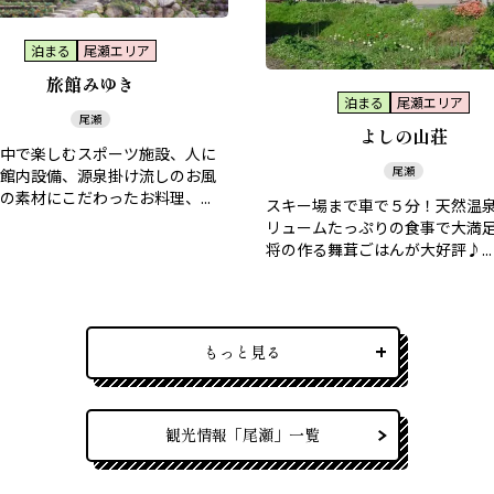
泊まる
尾瀬エリア
旅館みゆき
泊まる
尾瀬エリア
尾瀬
よしの山荘
中で楽しむスポーツ施設、人に
尾瀬
館内設備、源泉掛け流しのお風
の素材にこだわったお料理、...
スキー場まで車で５分！天然温
リュームたっぷりの食事で大満
将の作る舞茸ごはんが大好評♪...
もっと見る
観光情報「尾瀬」一覧