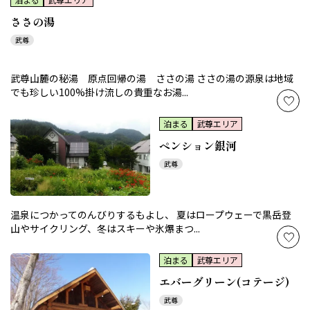
ささの湯
武尊
武尊山麓の秘湯 原点回帰の湯 ささの湯 ささの湯の源泉は地域
でも珍しい100%掛け流しの貴重なお湯...
泊まる
武尊エリア
ペンション銀河
武尊
温泉につかってのんびりするもよし、 夏はロープウェーで黒岳登
山やサイクリング、冬はスキーや氷爆まつ...
泊まる
武尊エリア
エバーグリーン(コテージ)
武尊