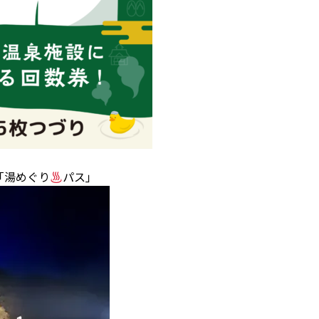
｢湯めぐり
パス｣