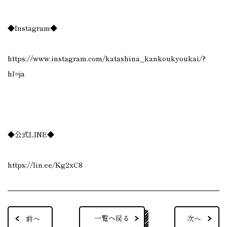
◆Instagram◆
https://www.instagram.com/katashina_kankoukyoukai/?
hl=ja
◆公式LINE◆
https://lin.ee/Kg2xC8
一覧へ戻る
前へ
次へ