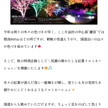
今年は周りの木々の色づきが早く、ここ片品村の中心部“鎌田”では
標高800ｍほどの所ですが、朝晩の気温も下がり、国道沿いの山々
が色づき始めています
そこで、秋の特別企画として＼尾瀬の郷かたしな紅葉イルミネー
ション／を開催いたします
木々の紅葉が澄んだ夜に一層輝きが増し、見ている方の気持ちを
穏やかにしてくれるようなイルミネーション
国道からも眺めていただけますが、ちょっと足をのばして色とり