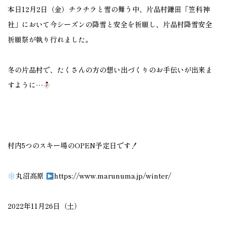
本日12月2日（金）チラチラと雪の舞う中、片品村鎌田「笠科神
社」において今シーズンの降雪と安全を祈願し、片品村降雪安全
祈願祭が執り行れました。
冬の片品村で、たくさんの方の想い出づくりのお手伝いが出来ま
すように…
村内5つのスキー場のOPEN予定日です！
丸沼高原
https://www.marunuma.jp/winter/
2022年11月26日（土）