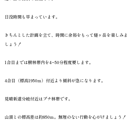
日没時間も早まっています。
きちんとした計画を立て、時間に余裕をもって燧ヶ岳を楽しみま
しょう！
1合目までは樹林帯内を4~50分程度要します。
4合目（標高1950ｍ）付近より傾斜が急になります。
見晴新道分岐付近はブナ林帯です。
山頂との標高差は約850ｍ。無理のない行動を心がけましょう！