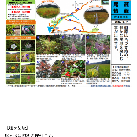
【燧ヶ岳版】
燧ヶ岳は初秋の様相です。