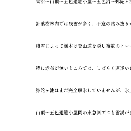
菅沼～山頂～五色避難小屋～五色沼～弥陀ヶ
針葉樹林内では残雪が多く、不意の踏み抜き
積雪によって樹木は登山道を隠し複数のトレ
特に赤布が無いところでは、しばらく道迷い
弥陀ヶ池はまだ完全解氷していませんが、氷
山頂～五色避難小屋間の東急斜面にも雪渓が