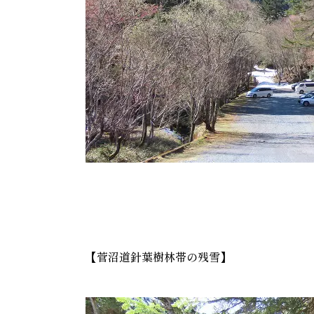
【菅沼道針葉樹林帯の残雪】