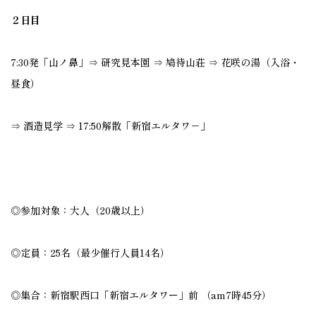
２日目
7:30発「山ノ鼻」⇒ 研究見本園 ⇒ 鳩待山荘 ⇒ 花咲の湯（入浴・
昼食）
⇒ 酒造見学 ⇒ 17:50解散「新宿エルタワ－」
◎参加対象：大人（20歳以上）
◎定員：25名（最少催行人員14名）
◎集合：新宿駅西口「新宿エルタワー」前 （am7時45分）