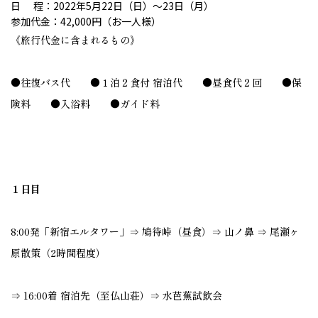
日 程：2022年5月22日（日）～23日（月）
参加代金：42,000円（お一人様）
《旅行代金に含まれるもの》
●往復バス代 ●１泊２食付 宿泊代 ●昼食代２回 ●保
険料 ●入浴料 ●ガイド料
１日目
8:00発「新宿エルタワー」⇒ 鳩待峠（昼食）⇒ 山ノ鼻 ⇒ 尾瀬ヶ
原散策（2時間程度）
⇒ 16:00着 宿泊先（至仏山荘）⇒ 水芭蕉試飲会