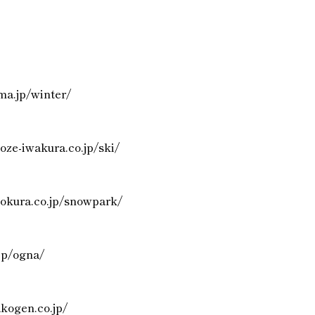
a.jp/winter/
oze-iwakura.co.jp/ski/
tokura.co.jp/snowpark/
.jp/ogna/
akogen.co.jp/