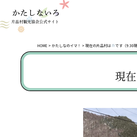
片品村観光協会公式サイト
HOME
かたしなのイマ！
現在の片品村は
です（9:3
現在