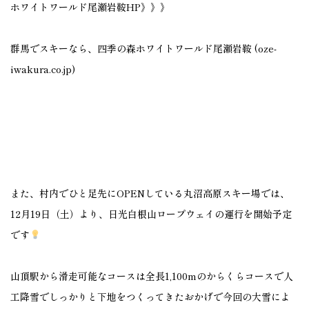
ホワイトワールド尾瀬岩鞍HP》》》
群馬でスキーなら、四季の森ホワイトワールド尾瀬岩鞍 (oze-
iwakura.co.jp)
また、村内でひと足先にOPENしている丸沼高原スキー場では、
12月19日（土）より、日光白根山ロープウェイの運行を開始予定
です
山頂駅から滑走可能なコースは全長1,100mのからくらコースで人
工降雪でしっかりと下地をつくってきたおかげで今回の大雪によ