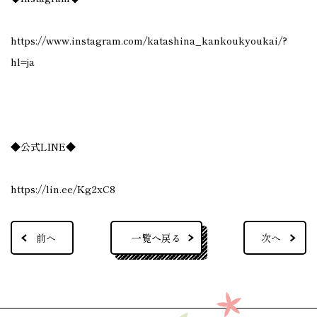
https://www.instagram.com/katashina_kankoukyoukai/?
hl=ja
◆公式LINE◆
https://lin.ee/Kg2xC8
一覧へ戻る
前へ
次へ