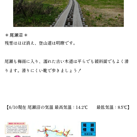
＊ 尾瀬沼 ＊
残雪はほぼ消え、登山道は明瞭です。
尾瀬も梅雨に入り、濡れた古い木道は平らでも緩斜面でもよく滑
ります。滑りにくい靴で歩きましょう！
【6/10現在 尾瀬沼の気温 最高気温：14.2℃ 最低気温：8.5℃】