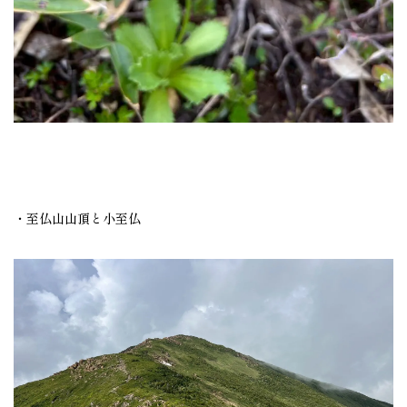
・至仏山山頂と小至仏