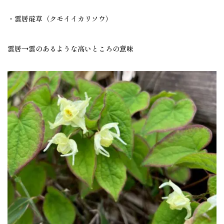
・雲居碇草（クモイイカリソウ）
雲居→雲のあるような高いところの意味