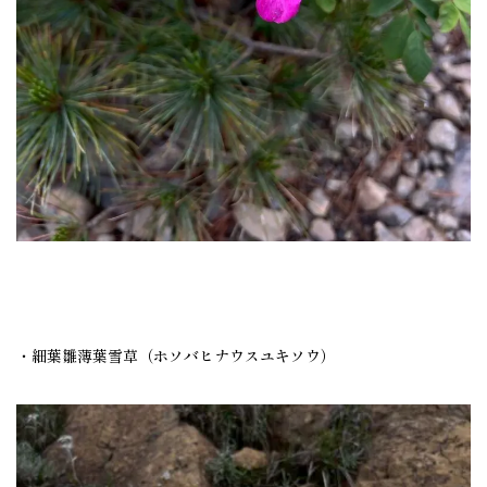
・細葉雛薄葉雪草（ホソバヒナウスユキソウ）