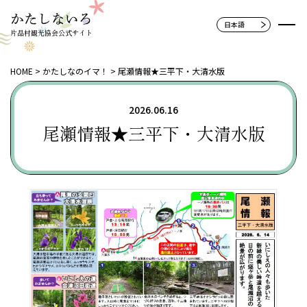
片品村観光協会公式サイト
HOME
かたしなのイマ！
尾瀬情報★三平下・大清水版
2026.06.16
尾瀬情報★三平下・大清水版