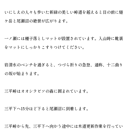
いにしえの人々も歩いた新緑の美しい峠道を越えると目の前に燧
ケ岳と尾瀬沼の絶景が広がります。
一ノ瀬には種子落としマットが設置されています。入山時に靴裏
をマットにしっかりこすりつけてください。
岩清水のベンチを過ぎると、つづら折りの急登、通称、十二曲り
の坂が始まります。
三平峠はオオシラビソの森に囲まれています。
三平下へ15分ほど下ると尾瀬沼に到着します。
三平峠から先、三平下へ向かう途中には木道更新作業を行ってい