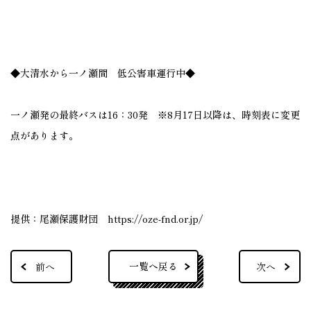
◆大清水から一ノ瀬間 低公害車運行中◆
一ノ瀬発の最終バスは16：30発 ※8月17日以降は、時刻表に変更
点があります。
提供：尾瀬保護財団
https://oze-fnd.or.jp/
一覧へ戻る
前へ
次へ