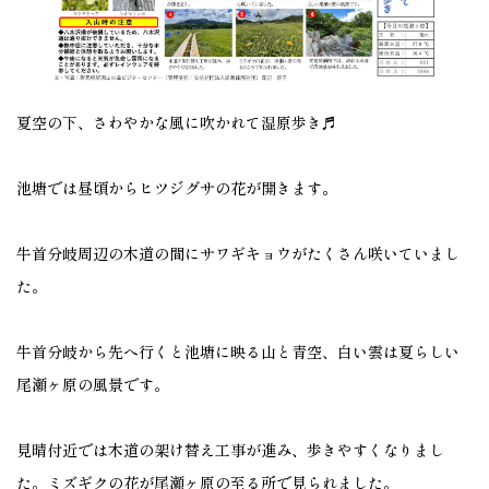
夏空の下、さわやかな風に吹かれて湿原歩き♬
池塘では昼頃からヒツジグサの花が開きます。
牛首分岐周辺の木道の間にサワギキョウがたくさん咲いていまし
た。
牛首分岐から先へ行くと池塘に映る山と青空、白い雲は夏らしい
尾瀬ヶ原の風景です。
見晴付近では木道の架け替え工事が進み、歩きやすくなりまし
た。ミズギクの花が尾瀬ヶ原の至る所で見られました。