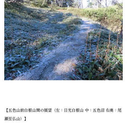
【五色山前白根山間の展望（左：日光白根山 中：五色沼 右奥：尾
瀬至仏山）】