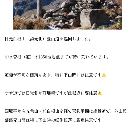
日光白根山（湯元側）登山道を巡回しました。
中ッ曽根（道）は1850ｍ地点までが特に荒れています。
道標が不明な個所もあり、特に下山時には注意です
ササ道では日光側が好展望ですが洗堀道に要注意
国境平から五色山・前白根山を経て天狗平間は絶景道で、外山鞍
部湯元口間は特に下山時の転倒転落に厳重注意です。