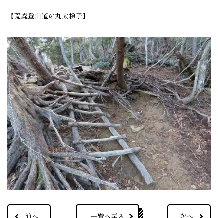
【荒廃登山道の丸太梯子】
一覧へ戻る
前へ
次へ