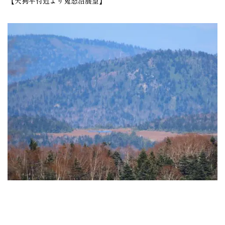
【天狗平付近より鬼怒沼展望】