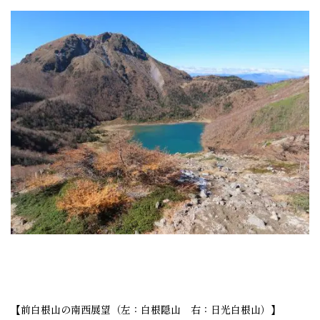
【前白根山の南西展望（左：白根隠山 右：日光白根山）】