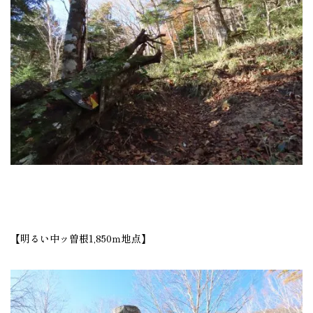
【明るい中ッ曽根1,850ｍ地点】