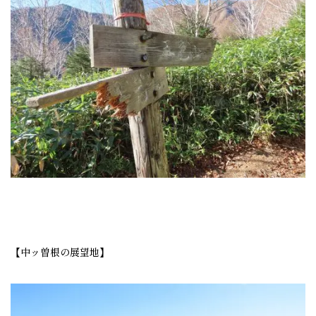
【中ッ曽根の展望地】