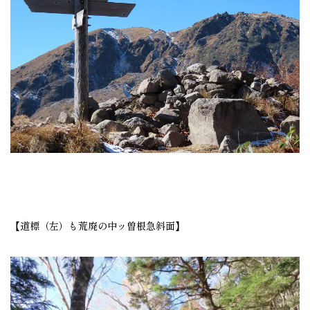
【道標（左）も荒廃の中ッ曽根急斜面】