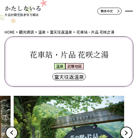
片品村觀光協會官方網站
HOME
觀光資訊
溫泉
當天往返溫泉
花車站・片品 花咲之湯
花車站・片品 花咲之湯
溫泉
武尊地區
當天往返溫泉