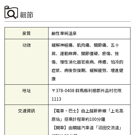
細節
泉質
鹼性單純溫泉
功效
緩解神經痛、肌肉痛、關節痛、五十
肩、運動麻痺、關節僵硬、瘀傷、挫
傷、慢性消化器官疾病、痔瘡、怕冷的
症狀、病後恢復期、緩解疲勞、增進健
康
地址
〒378-0408 群馬縣利根郡片品村花咲
1113
交通資訊
【電車・巴士】由上越新幹線「上毛高
原站」搭乘計程車約100分鐘
【開車】由關越汽車道「沼田交流道」