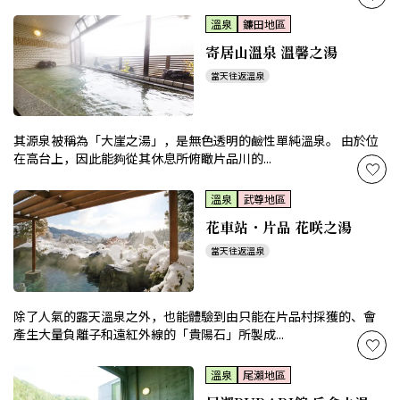
溫泉
鐮田地區
寄居山溫泉 溫馨之湯
當天往返溫泉
其源泉被稱為「大崖之湯」，是無色透明的鹼性單純溫泉。 由於位
在高台上，因此能夠從其休息所俯瞰片品川的...
溫泉
武尊地區
花車站・片品 花咲之湯
當天往返溫泉
除了人氣的露天溫泉之外，也能體驗到由只能在片品村採獲的、會
產生大量負離子和遠紅外線的「貴陽石」所製成...
溫泉
尾瀨地區