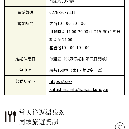
行駛約30分鐘
電話號碼
0278-20-7111
營業時間
沐浴10：00-20：00
用餐時間 11:00-20:00 (L.O19: 30) * 節日
期間至 21:00
基岩浴10：00-19：00
定期休息日
每週五（公眾假期和節假日開放）
停車場
總共150輛（第1・第2停車場）
公式サイト
https://oze-
katashina.info/hanasakunoyu/
當天往返溫泉&
同類旅遊資訊