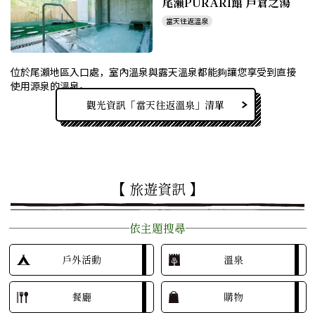
尾瀨PURARI館 戶倉之湯
當天往返溫泉
位於尾瀨地區入口處，室內溫泉與露天溫泉都能夠讓您享受到直接
使用源泉的溫泉。...
觀光資訊「當天往返溫泉」清單
【 旅遊資訊 】
依主題搜尋
戶外活動
溫泉
餐廳
購物