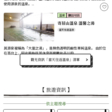
使用源泉的溫泉。...
溫泉
鐮田地區
寄居山溫泉 溫馨之湯
當天往返溫泉
其源泉被稱為「大崖之湯」，是無色透明的鹼性單純溫泉。 由於位
在高台上，因此能夠從其休息所俯瞰片品川的...
觀光資訊「當天往返溫泉」清單
【 旅遊資訊 】
依主題搜尋