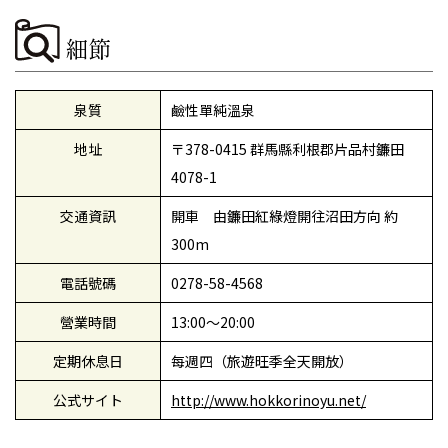
細節
泉質
鹼性單純溫泉
地址
〒378-0415 群馬縣利根郡片品村鐮田
4078-1
交通資訊
開車 由鐮田紅綠燈開往沼田方向 約
300m
電話號碼
0278-58-4568
營業時間
13:00～20:00
定期休息日
每週四（旅遊旺季全天開放）
公式サイト
http://www.hokkorinoyu.net/