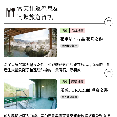
當天往返溫泉&
同類旅遊資訊
溫泉
武尊地區
花車站・片品 花咲之湯
當天往返溫泉
除了人氣的露天溫泉之外，也能體驗到由只能在片品村採獲的、會
產生大量負離子和遠紅外線的「貴陽石」所製成...
溫泉
尾瀨地區
尾瀨PURARI館 戶倉之湯
當天往返溫泉
位於尾瀨地區入口處，室內溫泉與露天溫泉都能夠讓您享受到直接