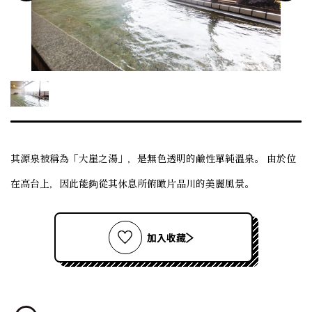
其源泉被稱為「大崖之湯」，是無色透明的鹼性單純溫泉。 由於位
在高台上，因此能夠從其休息所俯瞰片品川的美麗風景。
加入收藏