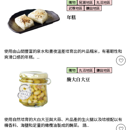
購物
尾瀨地區
丸沼地區
武尊地區
鐮田地區
年糕
使用由山間豐富的泉水和晝夜溫差培育出的片品糯米，有著韌性和
爽滑口感的年糕。...
購物
丸沼地區
鐮田地區
醃大白大豆
使用自然培育的大白大豆與大蒜、片品產的生火腿以及培根配以有
機香料、海鹽和足量的橄欖油製成的醃菜。 請...