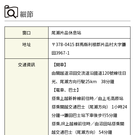
細節
窗口
尾瀨片品休息站
地址
〒378-0415 群馬縣利根郡片品村大字鐮
田3967-1
交通資訊
【開車】
由關越道沼田交流道沿國道120號線往日
光、尾瀨方向行駛25km 38分鐘
【電車、巴士】
搭乘上越新幹線前往時／由上毛高原站
搭乘關越交通巴士（尾瀨方向） 1小時24
分鐘→鐮田巴士站下車後步行5分鐘
搭乘JR上越線前往時／由沼田站搭乘關
越交通巴士（尾瀨方向） 54分鐘