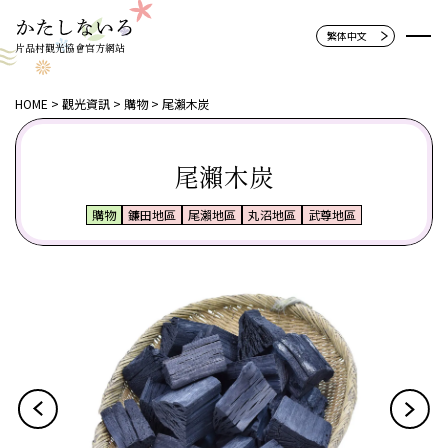
片品村觀光協會官方網站
HOME
觀光資訊
購物
尾瀨木炭
尾瀨木炭
購物
鐮田地區
尾瀨地區
丸沼地區
武尊地區