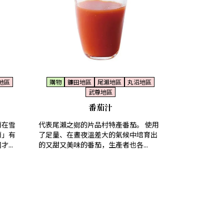
地區
購物
鐮田地區
尾瀨地區
丸沼地區
武尊地區
番茄汁
蔔在雪
代表尾瀨之鄉的片品村特產番茄。 使用
蔔」有
了足量、在晝夜溫差大的氣候中培育出
...
的又甜又美味的番茄，生產者也各...