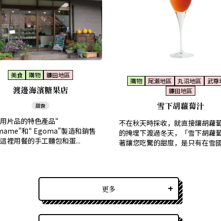
美食
購物
鐮田地區
購物
尾瀨地區
丸沼地區
武尊
渡邊海濱糖果店
鐮田地區
雪下胡蘿蔔汁
甜食
用片品的特色產品“
不在秋天時採收，就直接讓胡蘿
mame”和“ Egoma”製造和銷售
的掩埋下渡過冬天，「雪下胡蘿
這裡用餐的手工麵包和蛋...
著讓您吃驚的甜度，是只有在雪國才
更多