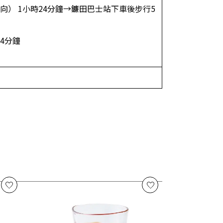
） 1小時24分鐘→鐮田巴士站下車後步行5
4分鐘