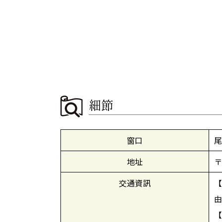
細節
窗口
尾
地址
〒
交通資訊
【
由
【