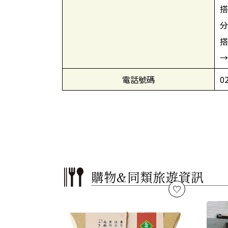
搭
分
搭
→
電話號碼
0
購物&
同類旅遊資訊