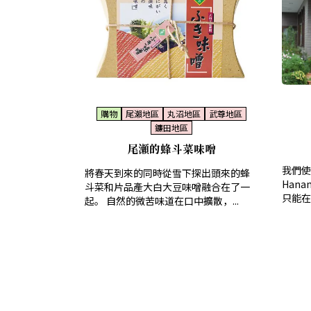
購物
尾瀨地區
丸沼地區
武尊地區
鐮田地區
尾瀬的蜂斗菜味噌
我們使
將春天到來的同時從雪下探出頭來的蜂
Hana
斗菜和片品產大白大豆味噌融合在了一
只能在
起。 自然的微苦味道在口中擴散，...