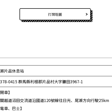
打開地圖
瀨片品休息站
378-0415 群馬縣利根郡片品村大字鐮田3967-1
開車】
關越道沼田交流道沿國道120號線往日光、尾瀨方向行駛25km 
電車、巴士】