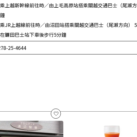
乘上越新幹線前往時／由上毛高原站搭乘關越交通巴士（尾瀨方向
鐘
乘JR上越線前往時／由沼田站搭乘關越交通巴士（尾瀨方向） 5
在鐮田巴士站下車後步行5分鐘
278-25-4644