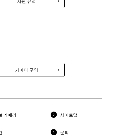
자연·유적
가마타 구역
브 카메라
사이트맵
편
문의