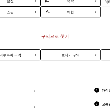
온천
숙박
쇼핑
체험
구역으로 찾기
마루누마 구역
호타카 구역
라이
교통