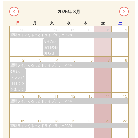
2026年 8月
日
月
火
水
木
金
土
26
27
28
29
30
31
1
望郷ラインぐるっとドライブラリー2026
8月の休
館日のお
知らせ
2
3
4
5
6
7
8
望郷ラインぐるっとドライブラリー2026
8月レス
トラン定
休日につ
きまして
9
10
11
12
13
14
15
望郷ラインぐるっとドライブラリー2026
16
17
18
19
20
21
22
望郷ラインぐるっとドライブラリー2026