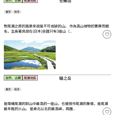
至佛山
自然、古蹟
尾瀨地區
夏天
秋天
對尾瀨之原的風景來說是不可或缺的山。 作為高山植物的寶庫而聞
名，生長著具說在(日本)全國只有3座山（...
燧之岳
自然、古蹟
尾瀨地區
夏天
秋天
是環繞尾瀨的群山中最高的一座山，也被視作尾瀨的象徵，是尾瀨
最年輕的火山。 是東北以北的最高峰，周圍...