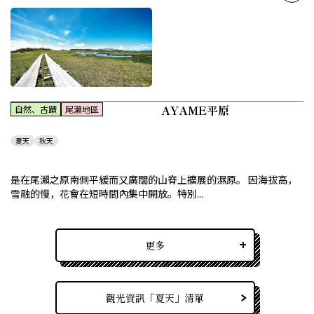
AYAME平原
自然、古蹟
尾瀨地區
夏天
秋天
是在尾瀨之原南側平緩而又廣闊的山脊上擴展的濕原。 因海拔高，
雪融的慢，花會在短時間內集中開放。特別...
更多
觀光資訊「夏天」清單