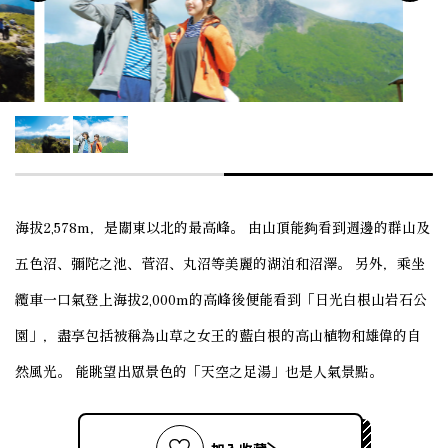
海拔2,578m，是關東以北的最高峰。 由山頂能夠看到週邊的群山及
五色沼、彌陀之池、菅沼、丸沼等美麗的湖泊和沼澤。 另外，乘坐
纜車一口氣登上海拔2,000m的高峰後便能看到「日光白根山岩石公
園」，盡享包括被稱為山草之女王的藍白根的高山植物和雄偉的自
然風光。 能眺望出眾景色的「天空之足湯」也是人氣景點。