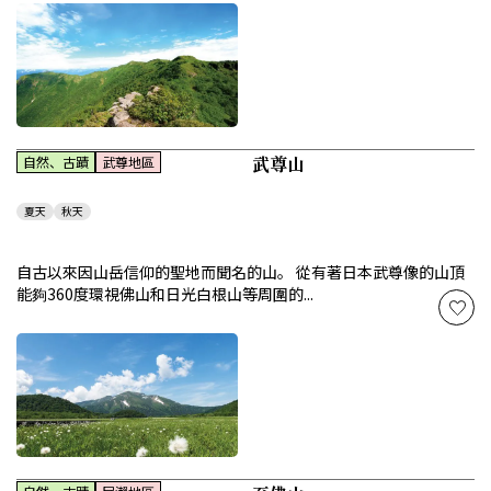
武尊山
自然、古蹟
武尊地區
夏天
秋天
自古以來因山岳信仰的聖地而聞名的山。 從有著日本武尊像的山頂
能夠360度環視佛山和日光白根山等周圍的...