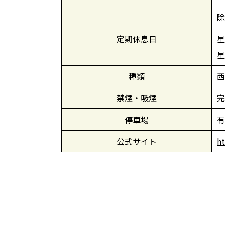
除
定期休息日
星
星
種類
西
禁煙・吸煙
完
停車場
有
公式サイト
h