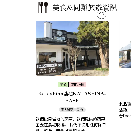
美食&
同類旅遊資訊
美食
鐮田地區
Katashina基地KATASHINA-
BASE
來品嚐
活動，
意大利菜
甜食
看Face
我們使用當地的蔬菜，我們提供的蔬菜
主要在農場收穫。 我們不使用任何除草
劑，並提供安全可靠的成分...