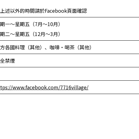
上述以外的時間請於Facebook頁面確認
期一〜星期五（7月〜10月）
期二〜星期五（12月〜3月）
方各國料理（其他）、咖啡・喝茶（其他）
全禁煙
ttps://www.facebook.com/7716village/