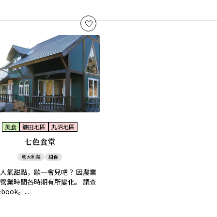
美食
鐮田地區
丸沼地區
七色食堂
意大利菜
甜食
人氣甜點，歇一會兒吧？ 因農業
營業時間各時期有所變化。 請查
book。...