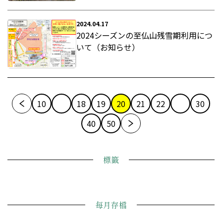
2024.04.17
2024シーズンの至仏山残雪期利用につ
いて（お知らせ）
10
18
19
20
21
22
30
40
50
標籤
每月存檔