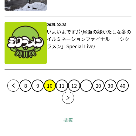
2025.02.28
いよいよです♬\尾瀬の郷かたしな冬の
イルミネーションファイナル 「シク
ラメン」Special Live/
8
9
10
11
12
20
30
40
標籤