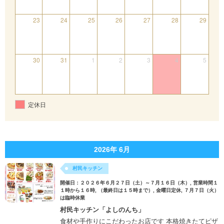
23
24
25
26
27
28
29
30
31
1
2
3
4
5
定休日
2026年 6月
村民キッチン
開催日：２０２６年６月２７日（土）～７月１６日（木）, 営業時間１
１時から１６時, （最終日は１５時まで）, 金曜日定休, ７月７日（火）
は臨時休業
村民キッチン「よしのんち」
食材や手作りにこだわったお店です 本格焼きたてピザ