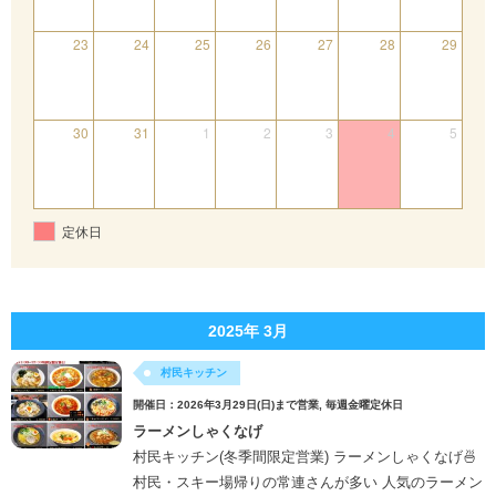
23
24
25
26
27
28
29
30
31
1
2
3
4
5
定休日
2025年 3月
村民キッチン
開催日：2026年3月29日(日)まで営業, 毎週金曜定休日
ラーメンしゃくなげ
村民キッチン(冬季間限定営業) ラーメンしゃくなげ🍜
村民・スキー場帰りの常連さんが多い 人気のラーメン