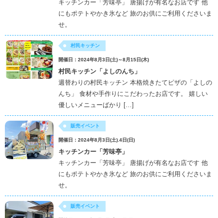
キッチンカー「芳味亭」 唐揚げが有名なお店です 他
にもポテトやかき氷など 旅のお供にご利用くださいま
せ。
村民キッチン
開催日：2024年8月3日(土)～8月15日(木)
村民キッチン「よしのんち」
週替わりの村民キッチン 本格焼きたてピザの「よしの
んち」 食材や手作りにこだわったお店です。 嬉しい
優しいメニューばかり […]
販売イベント
開催日：2024年8月3日(土).4日(日)
キッチンカー「芳味亭」
キッチンカー「芳味亭」 唐揚げが有名なお店です 他
にもポテトやかき氷など 旅のお供にご利用くださいま
せ。
販売イベント