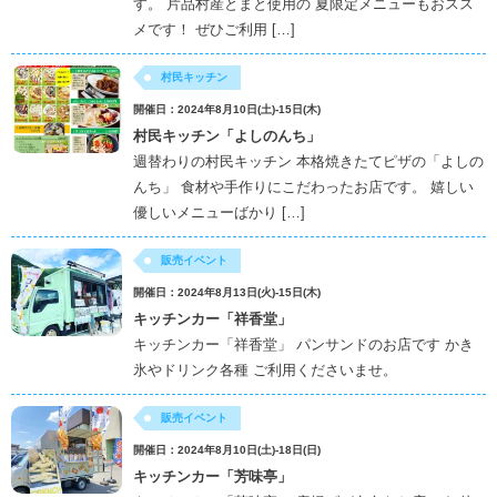
す。 片品村産とまと使用の 夏限定メニューもおスス
メです！ ぜひご利用 […]
村民キッチン
開催日：2024年8月10日(土)-15日(木)
村民キッチン「よしのんち」
週替わりの村民キッチン 本格焼きたてピザの「よしの
んち」 食材や手作りにこだわったお店です。 嬉しい
優しいメニューばかり […]
販売イベント
開催日：2024年8月13日(火)-15日(木)
キッチンカー「祥香堂」
キッチンカー「祥香堂」 パンサンドのお店です かき
氷やドリンク各種 ご利用くださいませ。
販売イベント
開催日：2024年8月10日(土)-18日(日)
キッチンカー「芳味亭」