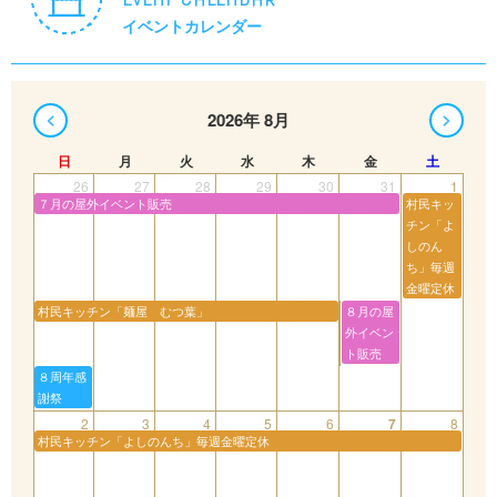
イベントカレンダー
2026年 8月
日
月
火
水
木
金
土
26
27
28
29
30
31
1
７月の屋外イベント販売
村民キッ
チン「よ
しのん
ち」毎週
金曜定休
村民キッチン「麺屋 むつ葉」
８月の屋
外イベン
ト販売
８周年感
謝祭
2
3
4
5
6
7
8
村民キッチン「よしのんち」毎週金曜定休