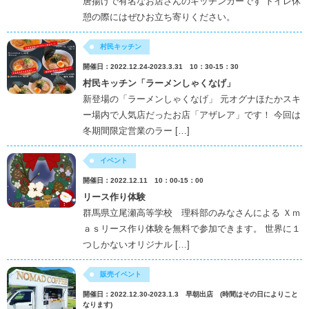
唐揚げで有名なお店さんのキッチンカーです トイレ休
憩の際にはぜひお立ち寄りください。
村民キッチン
開催日：2022.12.24-2023.3.31 10：30-15：30
村民キッチン「ラーメンしゃくなげ」
新登場の「ラーメンしゃくなげ」 元オグナほたかスキ
ー場内で人気店だったお店「アザレア」です！ 今回は
冬期間限定営業のラー […]
イベント
開催日：2022.12.11 10：00-15：00
リース作り体験
群馬県立尾瀬高等学校 理科部のみなさんによる Ｘｍ
ａｓリース作り体験を無料で参加できます。 世界に１
つしかないオリジナル […]
販売イベント
開催日：2022.12.30-2023.1.3 早朝出店 (時間はその日によりこと
なります)