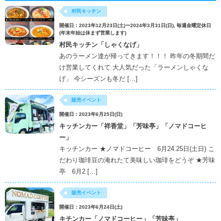
村民キッチン
開催日：2023年12月23日(土)ー2024年3月31日(日), 毎週金曜定休日
(年末年始は休まず営業します)
村民キッチン「しゃくなげ」
あのラーメン達が帰ってきます！！！ 昨年の冬期間だ
け営業してくれて 大人気だった「ラーメンしゃくな
げ」 今シーズンも冬だ […]
販売イベント
開催日：2023年6月25日(日)
キッチンカー「祥香堂」「芳味亭」「ノマドコーヒ
ー」
キッチンカー ★ノマドコーヒー 6月24.25日(土日) こ
だわり珈琲豆の淹れたて美味しい珈琲をどうぞ ★芳味
亭 6月2 […]
販売イベント
開催日：2023年6月24日(土)
キチンカー「ノマドコーヒー」「芳味亭」