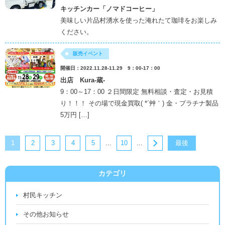
キッチンカー「ノマドコーヒー」
美味しい片品村湧水を使った淹れたて珈琲をお楽しみ
ください。
販売イベント
開催日：2022.11.28-11.29 9：00-17：00
出店 Kura-蔵-
9：00～17：00 ２日間限定 無料相談・査定・お見積
り！！！ その場で現金買取( *´艸｀) 金・プラチナ製品
5万円 […]
1
2
3
4
5
...
10
...
最後
»
カテゴリ
村民キッチン
その他お知らせ