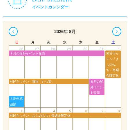
イベントカレンダー
2026年 8月
日
月
火
水
木
金
土
26
27
28
29
30
31
1
７月の屋外イベント販売
村民キッ
チン「よ
しのん
ち」毎週
金曜定休
村民キッチン「麺屋 むつ葉」
８月の屋
外イベン
ト販売
８周年感
謝祭
2
3
4
5
6
7
8
村民キッチン「よしのんち」毎週金曜定休