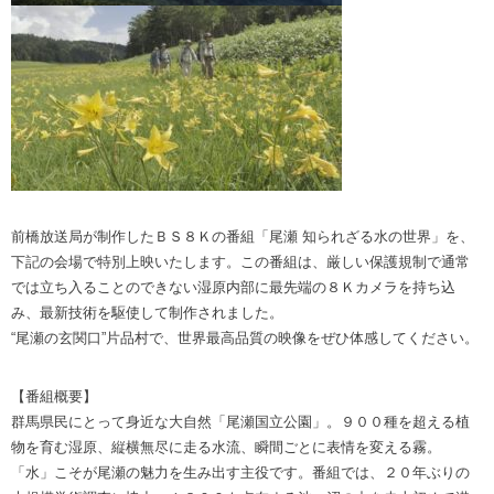
前橋放送局が制作したＢＳ８Ｋの番組「尾瀬 知られざる水の世界」を、
下記の会場で特別上映いたします。この番組は、厳しい保護規制で通常
では立ち入ることのできない湿原内部に最先端の８Ｋカメラを持ち込
み、最新技術を駆使して制作されました。
“尾瀬の玄関口”片品村で、世界最高品質の映像をぜひ体感してください。
【番組概要】
群馬県民にとって身近な大自然「尾瀬国立公園」。９００種を超える植
物を育む湿原、縦横無尽に走る水流、瞬間ごとに表情を変える霧。
「水」こそが尾瀬の魅力を生み出す主役です。番組では、２０年ぶりの