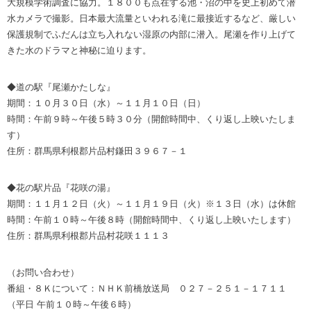
大規模学術調査に協力。１８００も点在する池・沼の中を史上初めて潜
水カメラで撮影。日本最大流量といわれる滝に最接近するなど、厳しい
保護規制でふだんは立ち入れない湿原の内部に潜入。尾瀬を作り上げて
きた水のドラマと神秘に迫ります。
◆道の駅『尾瀬かたしな』
期間：１０月３０日（水）～１１月１０日（日）
時間：午前９時～午後５時３０分（開館時間中、くり返し上映いたしま
す）
住所：群馬県利根郡片品村鎌田３９６７－１
◆花の駅片品『花咲の湯』
期間：１１月１２日（火）～１１月１９日（火）※１３日（水）は休館
時間：午前１０時～午後８時（開館時間中、くり返し上映いたします）
住所：群馬県利根郡片品村花咲１１１３
（お問い合わせ）
番組・８Ｋについて：ＮＨＫ前橋放送局 ０２７－２５１－１７１１
（平日 午前１０時～午後６時）