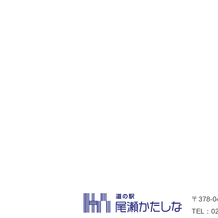
〒378-
TEL：02