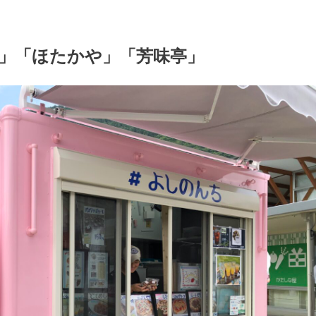
」「ほたかや」「芳味亭」