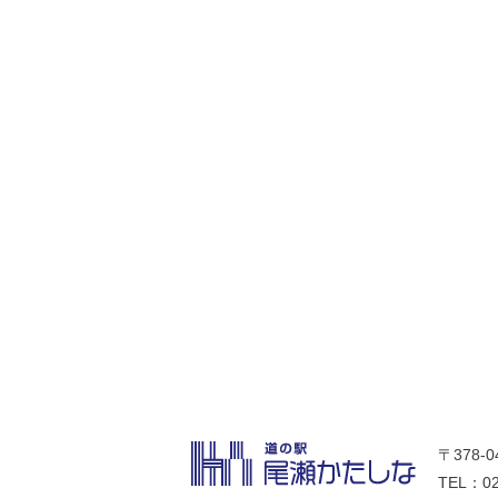
〒378-
TEL：02