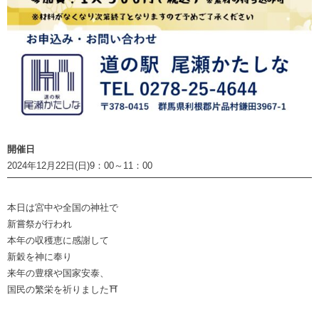
開催日
2024年12月22日(日)9：00～11：00
本日は宮中や全国の神社で
新嘗祭が行われ
本年の収穫恵に感謝して
新穀を神に奉り
来年の豊穣や国家安泰、
国民の繁栄を祈りました⛩