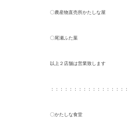
〇農産物直売所かたしな屋
〇尾瀬ふた葉
以上２店舗は営業致します
：：：：：：：：：：：：：：：：：
〇かたしな食堂