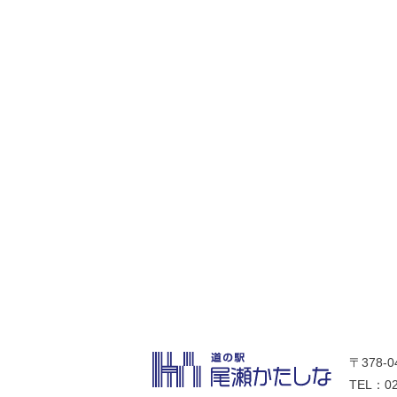
〒378-
TEL：02