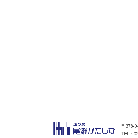
〒378-
TEL：02